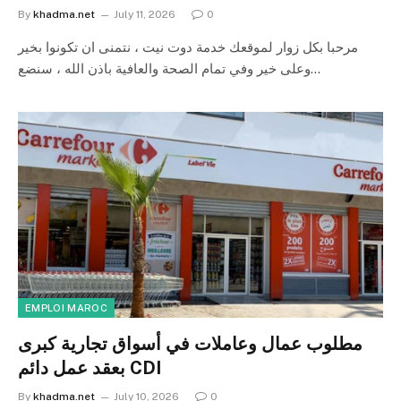
By
khadma.net
July 11, 2026
0
مرحبا بكل زوار لموقعك خدمة دوت نيت ، نتمنى ان تكونوا بخير
وعلى خير وفي تمام الصحة والعافية باذن الله ، سنضع…
EMPLOI MAROC
مطلوب عمال وعاملات في أسواق تجارية كبرى
بعقد عمل دائم CDI
By
khadma.net
July 10, 2026
0