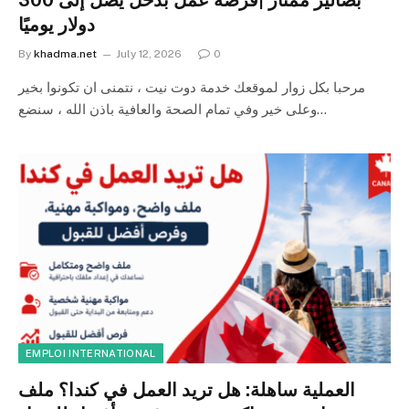
بصالير ممتاز |فرصة عمل بدخل يصل إلى 300
دولار يوميًا
By
khadma.net
July 12, 2026
0
مرحبا بكل زوار لموقعك خدمة دوت نيت ، نتمنى ان تكونوا بخير
وعلى خير وفي تمام الصحة والعافية باذن الله ، سنضع…
EMPLOI INTERNATIONAL
العملية ساهلة: هل تريد العمل في كندا؟ ملف