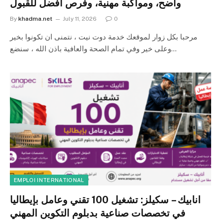
واضح، ومواكبة مهنية، وفرص أفضل للقبول
By
khadma.net
July 11, 2026
0
مرحبا بكل زوار لموقعك خدمة دوت نيت ، نتمنى ان تكونوا بخير
وعلى خير وفي تمام الصحة والعافية باذن الله ، سنضع…
EMPLOI INTERNATIONAL
انابيك – سكيلز: تشغيل 100 تقني وعامل بإيطاليا
في تخصصات صناعية بدبلوم التكوين المهني