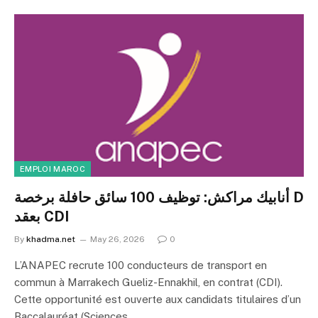
EMPLOI MAROC
أنابيك مراكش: توظيف 100 سائق حافلة برخصة D
بعقد CDI
By
khadma.net
May 26, 2026
0
L’ANAPEC recrute 100 conducteurs de transport en
commun à Marrakech Gueliz-Ennakhil, en contrat (CDI).
Cette opportunité est ouverte aux candidats titulaires d’un
Baccalauréat (Sciences…