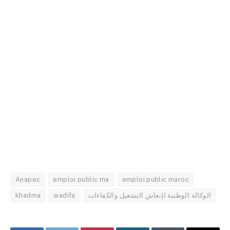
Anapec
emploi public ma
emploi public maroc
khadma
wadifa
الوكالة الوطنية لإنعاش التشغيل والكفاءات