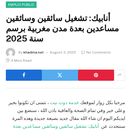
EMPLOI PUBLIC
أنابيك: تشغيل سائقين وسائقين
مساعدين بعدة مدن مغربية برسم
سنة 2025
By
khadma.net
August 3, 2025
No Comments
4 Mins Read
مرحبا بكل زوار لموقعك
خدمة دوت نيت
، نتمنى ان تكونوا بخير
وعلى خير وفي تمام الصحة والعافية باذن الله ، سنضع بين
ايديكم اليوم ان شاء الله مقال جديد بصبغة جديدة وهذه المرة
سنتحدث عن
أنابيك: تشغيل سائقين وسائقين مساعدين بعدة