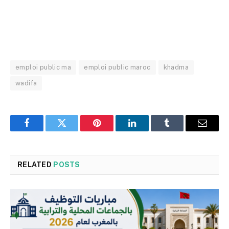
emploi public ma
emploi public maroc
khadma
wadifa
Facebook
Twitter
Pinterest
LinkedIn
Tumblr
Email
RELATED
POSTS