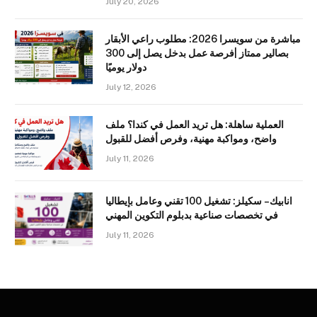
July 20, 2026
مباشرة من سويسرا 2026: مطلوب راعي الأبقار
بصالير ممتاز |فرصة عمل بدخل يصل إلى 300
دولار يوميًا
July 12, 2026
العملية ساهلة: هل تريد العمل في كندا؟ ملف
واضح، ومواكبة مهنية، وفرص أفضل للقبول
July 11, 2026
انابيك – سكيلز: تشغيل 100 تقني وعامل بإيطاليا
في تخصصات صناعية بدبلوم التكوين المهني
July 11, 2026