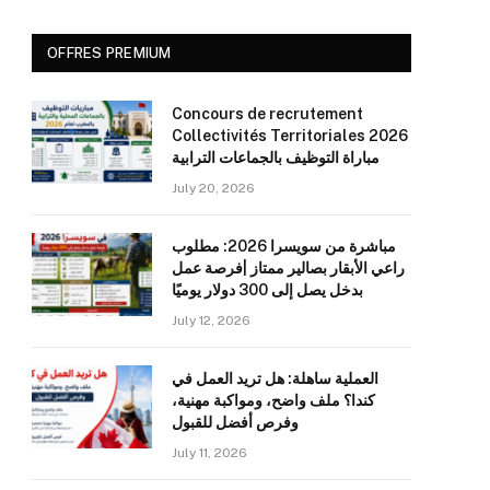
OFFRES PREMIUM
Concours de recrutement
Collectivités Territoriales 2026
مباراة التوظيف بالجماعات الترابية
July 20, 2026
مباشرة من سويسرا 2026: مطلوب
راعي الأبقار بصالير ممتاز |فرصة عمل
بدخل يصل إلى 300 دولار يوميًا
July 12, 2026
العملية ساهلة: هل تريد العمل في
كندا؟ ملف واضح، ومواكبة مهنية،
وفرص أفضل للقبول
July 11, 2026