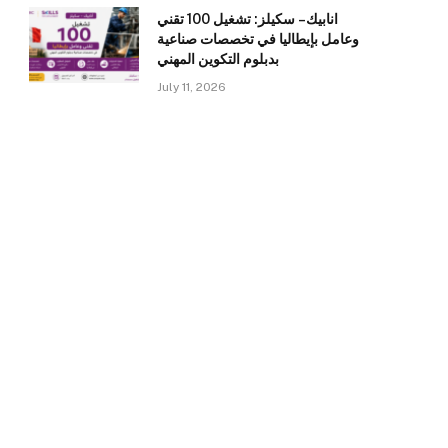
انابيك – سكيلز: تشغيل 100 تقني
وعامل بإيطاليا في تخصصات صناعية
بدبلوم التكوين المهني
July 11, 2026