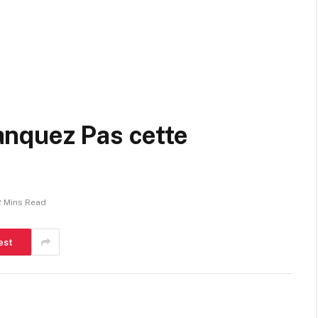
nquez Pas cette
2 Mins Read
est