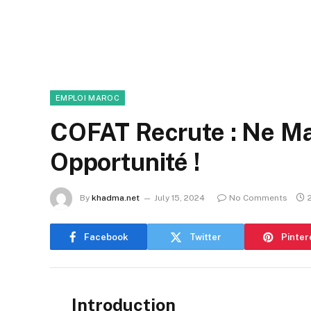
EMPLOI MAROC
COFAT Recrute : Ne Ma
Opportunité !
By
khadma.net
July 15, 2024
No Comments
Facebook
Twitter
Pinter
Introduction