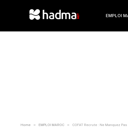
EMPLOI 
»
»
Home
EMPLOI MAROC
COFAT Recrute : Ne Manquez Pas 